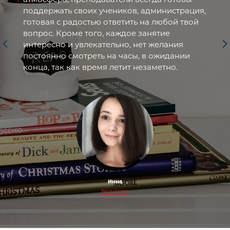
поддержать своих учеников, администрация,
готовая с радостью ответить на любой твой
вопрос. Кроме того, каждое занятие
интересно и увлекательно, нет желания
постоянно смотреть на часы, в ожидании
конца, так как время летит незаметно.
Инна
Вконтакте